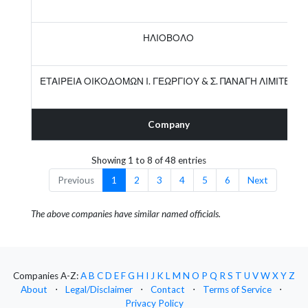
ΗΛΙΟΒΟΛΟ
ΕΤΑΙΡΕΙΑ ΟΙΚΟΔΟΜΩΝ Ι. ΓΕΩΡΓΙΟΥ & Σ. ΠΑΝΑΓΗ ΛΙΜΙΤΕΔ
Company
Showing 1 to 8 of 48 entries
Previous
1
2
3
4
5
6
Next
The above companies have similar named officials.
Companies A-Z:
A
B
C
D
E
F
G
H
I
J
K
L
M
N
O
P
Q
R
S
T
U
V
W
X
Y
Z
About
⋅
Legal/Disclaimer
⋅
Contact
⋅
Terms of Service
⋅
Privacy Policy