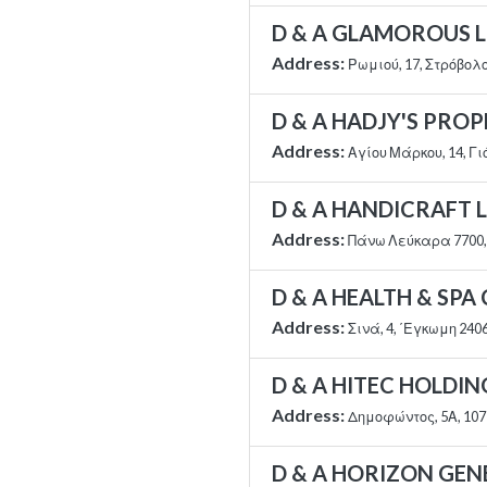
D & A GLAMOROUS L
Address:
Ρωμιού, 17, Στρόβολ
D & A HADJY'S PRO
Address:
Αγίου Μάρκου, 14, Γ
D & A HANDICRAFT 
Address:
Πάνω Λεύκαρα 7700
D & A HEALTH & SPA
Address:
Σινά, 4, ΄Εγκωμη 24
D & A HITEC HOLDIN
Address:
Δημοφώντος, 5Α, 107
D & A HORIZON GEN