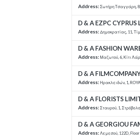
Address:
Σωτήρη Τσαγγάρη, 8,
D & A EZPC CYPRUS 
Address:
Δημοκρατίας, 11, Τί
D & A FASHION WA
Address:
Μαζωτού, 6, Κίτι Λά
D & A FILMCOMPANY
Address:
Ηρακλειδών, 1, ROY
D & A FLORISTS LIMI
Address:
Σταυρού, 1, Στρόβολ
D & A GEORGIOU FAM
Address:
Λεμεσού, 122D, Floor