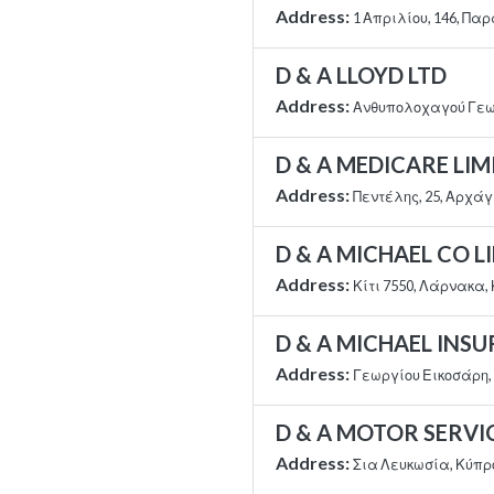
Address:
1 Απριλίου, 146, Πα
D & A LLOYD LTD
Address:
Ανθυπολοχαγού Γεωρ
D & A MEDICARE LIM
Address:
Πεντέλης, 25, Αρχάγ
D & A MICHAEL CO L
Address:
Κίτι 7550, Λάρνακα,
D & A MICHAEL INS
Address:
Γεωργίου Εικοσάρη, 
D & A MOTOR SERVIC
Address:
Σια Λευκωσία, Κύπρ