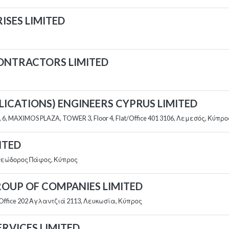
ISES LIMITED
CONTRACTORS LIMITED
PLICATIONS) ENGINEERS CYPRUS LIMITED
, MAXIMOS PLAZA, TOWER 3, Floor 4, Flat/Office 401 3106, Λεμεσός, Κύπρο
ITED
 Θεώδορος Πάφος, Κύπρος
ROUP OF COMPANIES LIMITED
/Office 202 Αγλαντζιά 2113, Λευκωσία, Κύπρος
ERVICES LIMITED