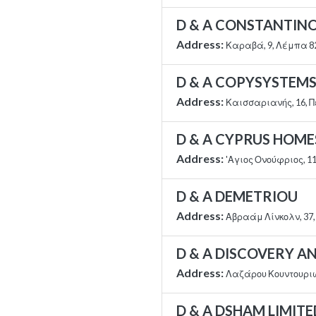
D & A CONSTANTINO
Address:
Καραβά, 9, Λέμπα 8
D & A COPYSYSTEMS
Address:
Καισσαριανής, 16, 
D & A CYPRUS HOMES
Address:
'Αγιος Ονούφριος, 1
D & A DEMETRIOU
Address:
Αβραάμ Λίνκολν, 37
D & A DISCOVERY A
Address:
Λαζάρου Κουντουριώτ
D & A DSHAM LIMITE