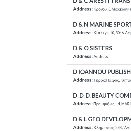
D & C ARESTI TRAN
Address:
Κρόνου, 5, Μακεδον
D & N MARINE SPORT
Address:
Κίπλιγκ, 10, 3046, Λ
D & O SISTERS
Address:
Address
D IOANNOU PUBLISH
Address:
Τέρρα Πάφος, Κύπρ
D .D. D. BEAUTY CO
Address:
Προμηθέως, 14, MARIS
D & L GEO DEVELOP
Address:
Κλήμεντος, 25Β, 'Αγ