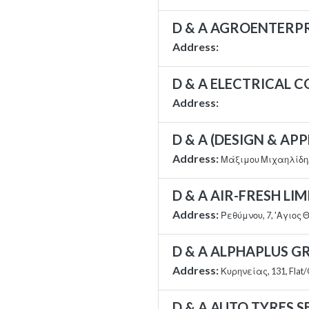
D & A AGROENTERPR
Address:
D & A ELECTRICAL 
Address:
D & A (DESIGN & AP
Address:
Μάξιμου Μιχαηλίδη, 6
D & A AIR-FRESH LIM
Address:
Ρεθύμνου, 7, 'Αγιος
D & A ALPHAPLUS G
Address:
Κυρηνείας, 131, Flat
D & A AUTO TYRES S