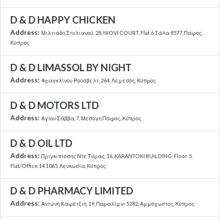
D & D HAPPY CHICKEN
Address:
Μιλτιάδη Στυλιανού, 28, NIOVI COURT, Flat 6 Τάλα 8577, Πάφος,
Κύπρος
D & D LIMASSOL BY NIGHT
Address:
Φραγκλίνου Ρούσβελτ, 264, Λεμεσός, Κύπρος
D & D MOTORS LTD
Address:
Αγίου Σάββα, 7, Μεσόγη Πάφος, Κύπρος
D & D OIL LTD
Address:
Πριγκιπίσσης Ντε Τύρας, 16, KARANTOKI BUILDING, Floor 5,
Flat/Office 14 1065, Λευκωσία, Κύπρος
D & D PHARMACY LIMITED
Address:
Αντώνη Καφέτζιη, 19, Παραλίμνι 5282, Αμμόχωστος, Κύπρος