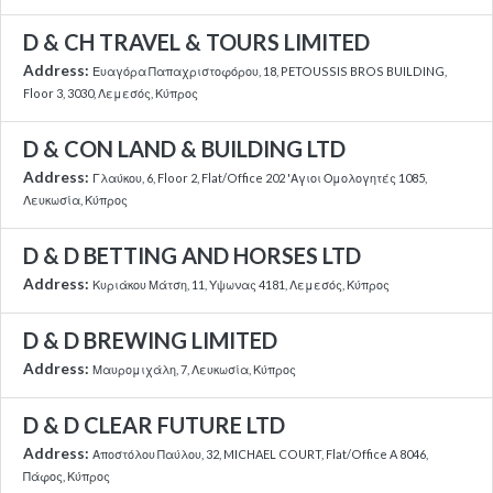
D & CH TRAVEL & TOURS LIMITED
Address:
Ευαγόρα Παπαχριστοφόρου, 18, PETOUSSIS BROS BUILDING,
Floor 3, 3030, Λεμεσός, Κύπρος
D & CON LAND & BUILDING LTD
Address:
Γλαύκου, 6, Floor 2, Flat/Office 202 'Αγιοι Ομολογητές 1085,
Λευκωσία, Κύπρος
D & D BETTING AND HORSES LTD
Address:
Κυριάκου Μάτση, 11, Υψωνας 4181, Λεμεσός, Κύπρος
D & D BREWING LIMITED
Address:
Μαυρομιχάλη, 7, Λευκωσία, Κύπρος
D & D CLEAR FUTURE LTD
Address:
Αποστόλου Παύλου, 32, MICHAEL COURT, Flat/Office A 8046,
Πάφος, Κύπρος