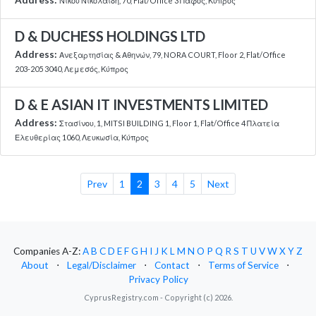
Νίκου Νικολαϊδη, 70, Flat/Office 3 Πάφος, Κύπρος
D & DUCHESS HOLDINGS LTD
Address:
Ανεξαρτησίας & Αθηνών, 79, NORA COURT, Floor 2, Flat/Office
203-205 3040, Λεμεσός, Κύπρος
D & E ASIAN IT INVESTMENTS LIMITED
Address:
Στασίνου, 1, MITSI BUILDING 1, Floor 1, Flat/Office 4 Πλατεία
Ελευθερίας 1060, Λευκωσία, Κύπρος
Prev
1
2
3
4
5
Next
Companies A-Z:
A
B
C
D
E
F
G
H
I
J
K
L
M
N
O
P
Q
R
S
T
U
V
W
X
Y
Z
About
⋅
Legal/Disclaimer
⋅
Contact
⋅
Terms of Service
⋅
Privacy Policy
CyprusRegistry.com - Copyright (c) 2026.