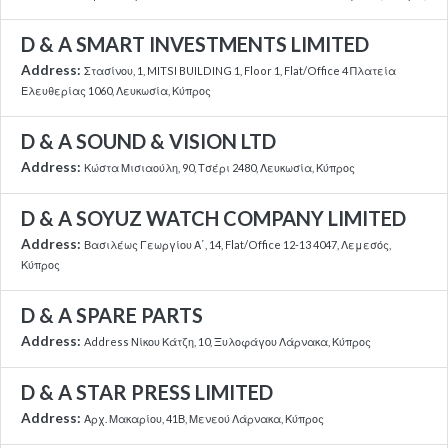
D & A SMART INVESTMENTS LIMITED
Address:
Στασίνου, 1, MITSI BUILDING 1, Floor 1, Flat/Office 4 Πλατεία
Ελευθερίας 1060, Λευκωσία, Κύπρος
D & A SOUND & VISION LTD
Address:
Κώστα Μισιαούλη, 90, Τσέρι 2480, Λευκωσία, Κύπρος
D & A SOYUZ WATCH COMPANY LIMITED
Address:
Βασιλέως Γεωργίου Α΄, 14, Flat/Office 12-13 4047, Λεμεσός,
Κύπρος
D & A SPARE PARTS
Address:
Address Νίκου Κάτζη, 10, Ξυλοφάγου Λάρνακα, Κύπρος
D & A STAR PRESS LIMITED
Address:
Αρχ. Μακαρίου, 41Β, Μενεού Λάρνακα, Κύπρος