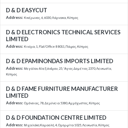
D & D EASYCUT
Address:
Κικέρωνος, 6, 6030, Λάρνακα, Κύπρος
D & D ELECTRONICS TECHNICAL SERVICES
LIMITED
Address:
Κινύρα, 1, Flat/Office 8 8011, Πάφος, Κύπρος
D & D EPAMINONDAS IMPORTS LIMITED
Address:
Μεγάλου Αλεξάνδρου, 25, 'Αγιος Δομέτιος 2370, Λευκωσία,
Κύπρος
D & D FAME FURNITURE MANUFACTURER
LIMITED
Address:
Ομόνοιας, 78, Δερύνεια 5380, Αμμόχωστος, Κύπρος
D & D FOUNDATION CENTRE LIMITED
Address:
Μιχαλάκη Καραολή, 4, Ομορφίτα 1025, Λευκωσία, Κύπρος