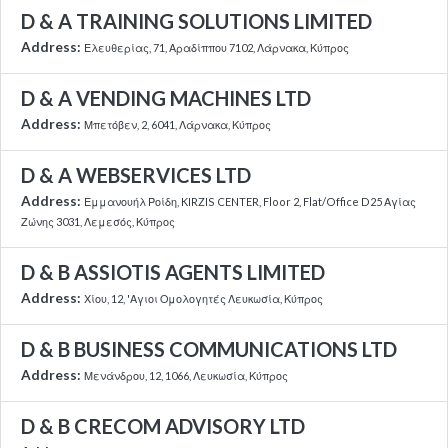
D & A TRAINING SOLUTIONS LIMITED
Address:
Ελευθερίας, 71, Αραδίππου 7102, Λάρνακα, Κύπρος
D & A VENDING MACHINES LTD
Address:
Μπετόβεν, 2, 6041, Λάρνακα, Κύπρος
D & A WEBSERVICES LTD
Address:
Εμμανουήλ Ροίδη, KIRZIS CENTER, Floor 2, Flat/Office D25 Αγίας
Ζώνης 3031, Λεμεσός, Κύπρος
D & B ASSIOTIS AGENTS LIMITED
Address:
Χίου, 12, 'Αγιοι Ομολογητές Λευκωσία, Κύπρος
D & B BUSINESS COMMUNICATIONS LTD
Address:
Μενάνδρου, 12, 1066, Λευκωσία, Κύπρος
D & B CRECOM ADVISORY LTD