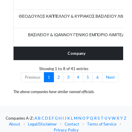
ΘΕΟΔΟΥΛΟΣ ΚΑΠΠΕΛΛΟΥ & ΚΥΡΙΑΚΟΣ ΒΑΣΙΛΕΙΟΥ ΛΙΜΙΤΕ
ΒΑΣΙΛΕΙΟΥ & ΙΩΑΝΝΟΥ ΓΕΝΙΚΟ ΕΜΠΟΡΙΟ ΛΙΜΙΤΕΔ
Company
Showing 1 to 8 of 41 entries
Previous
1
2
3
4
5
6
Next
The above companies have similar named officials.
Companies A-Z:
A
B
C
D
E
F
G
H
I
J
K
L
M
N
O
P
Q
R
S
T
U
V
W
X
Y
Z
About
⋅
Legal/Disclaimer
⋅
Contact
⋅
Terms of Service
⋅
Privacy Policy