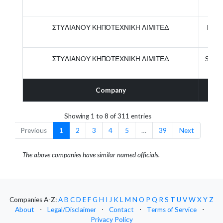
ΣΤΥΛΙΑΝΟΥ ΚΗΠΟΤΕΧΝΙΚΗ ΛΙΜΙΤΕΔ
Direc
ΣΤΥΛΙΑΝΟΥ ΚΗΠΟΤΕΧΝΙΚΗ ΛΙΜΙΤΕΔ
Secre
Company
Ro
Showing 1 to 8 of 311 entries
Previous
1
2
3
4
5
…
39
Next
The above companies have similar named officials.
Companies A-Z:
A
B
C
D
E
F
G
H
I
J
K
L
M
N
O
P
Q
R
S
T
U
V
W
X
Y
Z
About
⋅
Legal/Disclaimer
⋅
Contact
⋅
Terms of Service
⋅
Privacy Policy