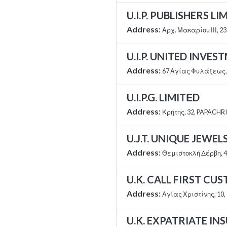
U.I.P. PUBLISHERS LI
Address:
Αρχ. Μακαρίου ΙΙΙ, 2
U.I.P. UNITED INVE
Address:
67 Αγίας Φυλάξεως, 
U.I.P.G. LIMITΕD
Address:
Κρήτης, 32, PAPACHRI
U.J.T. UNIQUE JEWE
Address:
Θεμιστοκλή Δέρβη, 41
U.K. CALL FIRST CU
Address:
Αγίας Χριστίνης, 10
U.K. EXPATRIATE I