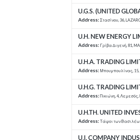
U.G.S. (UNITED GLOB
Address:
Στασίνου, 36, LAZARO
U.H. NEW ENERGY LI
Address:
Γρίβα Διγενή, 81, MA
U.H.A. TRADING LIM
Address:
Μπουμπουλίνας, 15, P
U.H.G. TRADING LIM
Address:
Πικιώνη, 4, Λεμεσός
U.H.TH. UNITED INV
Address:
Τάφοι των Βασιλέων
U.I. COMPANY INDU